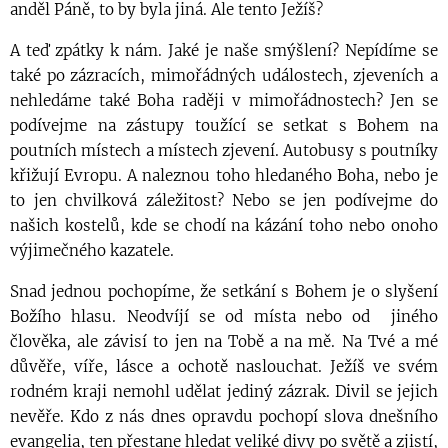
anděl Páně, to by byla jiná. Ale tento Ježíš?
A teď zpátky k nám. Jaké je naše smýšlení? Nepídíme se
také po zázracích, mimořádných událostech, zjeveních a
nehledáme také Boha raději v mimořádnostech? Jen se
podívejme na zástupy toužící se setkat s Bohem na
poutních místech a místech zjevení. Autobusy s poutníky
křižují Evropu. A naleznou toho hledaného Boha, nebo je
to jen chvilková záležitost? Nebo se jen podívejme do
našich kostelů, kde se chodí na kázání toho nebo onoho
výjimečného kazatele.
Snad jednou pochopíme, že setkání s Bohem je o slyšení
Božího hlasu. Neodvíjí se od místa nebo od jiného
člověka, ale závisí to jen na Tobě a na mě. Na Tvé a mé
důvěře, víře, lásce a ochotě naslouchat. Ježíš ve svém
rodném kraji nemohl udělat jediný zázrak. Divil se jejich
nevěře. Kdo z nás dnes opravdu pochopí slova dnešního
evangelia, ten přestane hledat veliké divy po světě a zjistí,