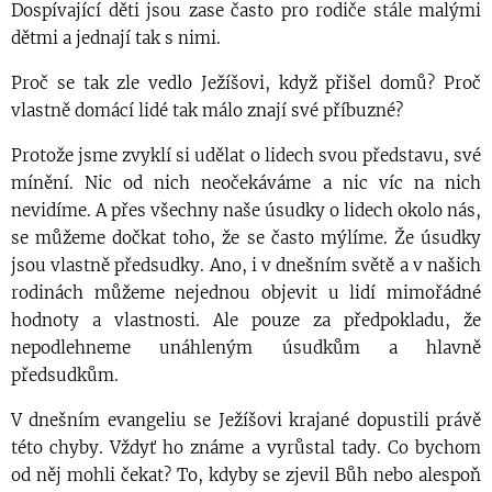
Dospívající děti jsou zase často pro rodiče stále malými
dětmi a jednají tak s nimi.
Proč se tak zle vedlo Ježíšovi, když přišel domů? Proč
vlastně domácí lidé tak málo znají své příbuzné?
Protože jsme zvyklí si udělat o lidech svou představu, své
mínění. Nic od nich neočekáváme a nic víc na nich
nevidíme. A přes všechny naše úsudky o lidech okolo nás,
se můžeme dočkat toho, že se často mýlíme. Že úsudky
jsou vlastně předsudky. Ano, i v dnešním světě a v našich
rodinách můžeme nejednou objevit u lidí mimořádné
hodnoty a vlastnosti. Ale pouze za předpokladu, že
nepodlehneme unáhleným úsudkům a hlavně
předsudkům.
V dnešním evangeliu se Ježíšovi krajané dopustili právě
této chyby. Vždyť ho známe a vyrůstal tady. Co bychom
od něj mohli čekat? To, kdyby se zjevil Bůh nebo alespoň