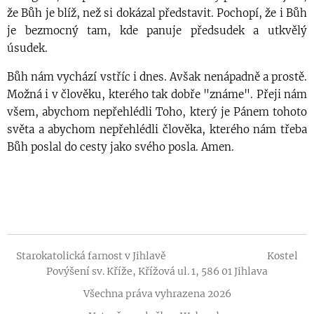
že Bůh je blíž, než si dokázal představit. Pochopí, že i Bůh
je bezmocný tam, kde panuje předsudek a utkvělý
úsudek.
Bůh nám vychází vstříc i dnes. Avšak nenápadně a prostě.
Možná i v člověku, kterého tak dobře "známe". Přeji nám
všem, abychom nepřehlédli Toho, který je Pánem tohoto
světa a abychom nepřehlédli člověka, kterého nám třeba
Bůh poslal do cesty jako svého posla. Amen.
Starokatolická farnost v Jihlavě Kostel
Povýšení sv. Kříže, Křížová ul. 1, 586 01 Jihlava
Všechna práva vyhrazena 2026