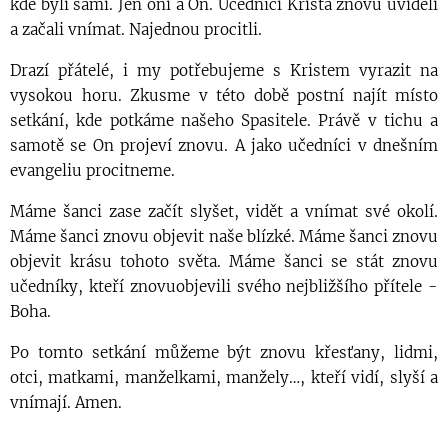
kde byli sami. Jen oni a On. Učedníci Krista znovu uviděli
a začali vnímat. Najednou procitli.
Drazí přátelé, i my potřebujeme s Kristem vyrazit na
vysokou horu. Zkusme v této době postní najít místo
setkání, kde potkáme našeho Spasitele. Právě v tichu a
samotě se On projeví znovu. A jako učedníci v dnešním
evangeliu procitneme.
Máme šanci zase začít slyšet, vidět a vnímat své okolí.
Máme šanci znovu objevit naše blízké. Máme šanci znovu
objevit krásu tohoto světa. Máme šanci se stát znovu
učedníky, kteří znovuobjevili svého nejbližšího přítele -
Boha.
Po tomto setkání můžeme být znovu křesťany, lidmi,
otci, matkami, manželkami, manžely…, kteří vidí, slyší a
vnímají. Amen.