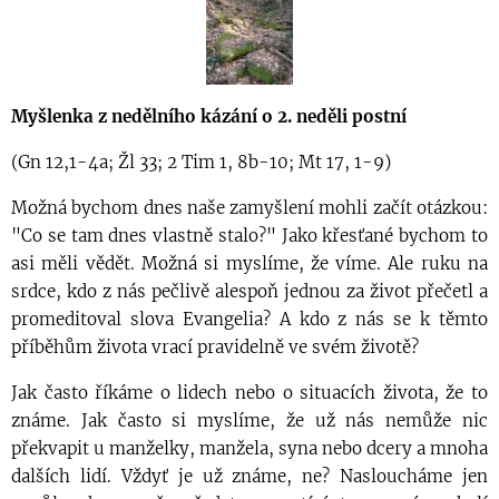
Myšlenka z nedělního kázání o 2. neděli postní
(Gn 12,1-4a; Žl 33; 2 Tim 1, 8b-10; Mt 17, 1-9)
Možná bychom dnes naše zamyšlení mohli začít otázkou:
"Co se tam dnes vlastně stalo?" Jako křesťané bychom to
asi měli vědět. Možná si myslíme, že víme. Ale ruku na
srdce, kdo z nás pečlivě alespoň jednou za život přečetl a
promeditoval slova Evangelia? A kdo z nás se k těmto
příběhům života vrací pravidelně ve svém životě?
Jak často říkáme o lidech nebo o situacích života, že to
známe. Jak často si myslíme, že už nás nemůže nic
překvapit u manželky, manžela, syna nebo dcery a mnoha
dalších lidí. Vždyť je už známe, ne? Nasloucháme jen