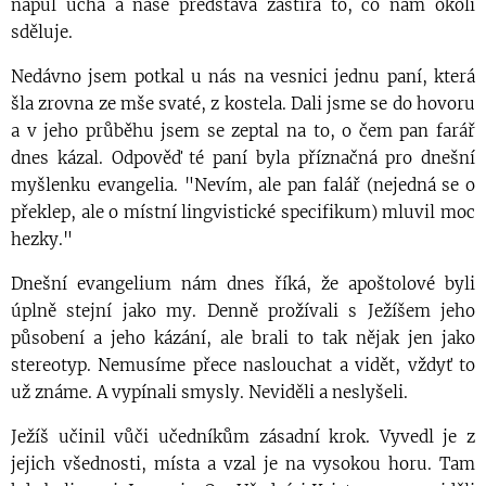
napůl ucha a naše představa zastírá to, co nám okolí
sděluje.
Nedávno jsem potkal u nás na vesnici jednu paní, která
šla zrovna ze mše svaté, z kostela. Dali jsme se do hovoru
a v jeho průběhu jsem se zeptal na to, o čem pan farář
dnes kázal. Odpověď té paní byla příznačná pro dnešní
myšlenku evangelia. "Nevím, ale pan falář (nejedná se o
překlep, ale o místní lingvistické specifikum) mluvil moc
hezky."
Dnešní evangelium nám dnes říká, že apoštolové byli
úplně stejní jako my. Denně prožívali s Ježíšem jeho
působení a jeho kázání, ale brali to tak nějak jen jako
stereotyp. Nemusíme přece naslouchat a vidět, vždyť to
už známe. A vypínali smysly. Neviděli a neslyšeli.
Ježíš učinil vůči učedníkům zásadní krok. Vyvedl je z
jejich všednosti, místa a vzal je na vysokou horu. Tam