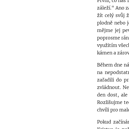
První, co nás 
záleží." Ano 
žít celý svůj
plodně nebo j
mějme jej pev
poprosme ráno 
využitím všec
kámen a zárove
Během dne nás
na nepodstat
zařadili do p
zvládnout. N
den dost, ale
Rozlišujme ted
chvíli pro ma
Pokud začíná