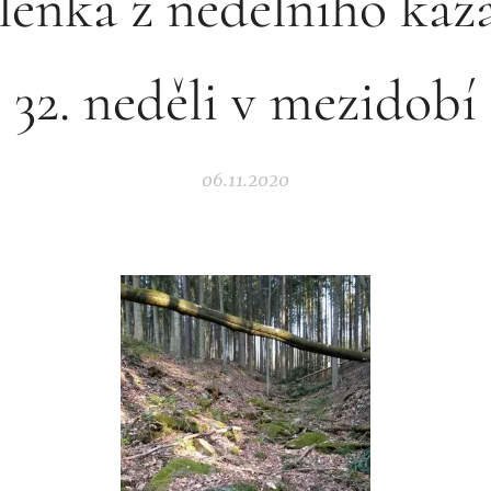
enka z nedělního káz
32. neděli v mezidobí
06.11.2020