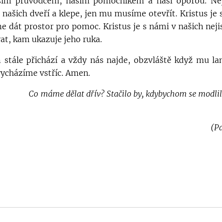
aším průvodcem, naším pomocníkem a naší oporou. Ne
u našich dveří a klepe, jen mu musíme otevřít. Kristus je 
 dát prostor pro pomoc. Kristus je s námi v našich nejis
t, kam ukazuje jeho ruka.
 stále přichází a vždy nás najde, obzvláště když mu l
vycházíme vstříc. Amen.
lat dřív? Stačilo by, kdybychom se modlili -
(P