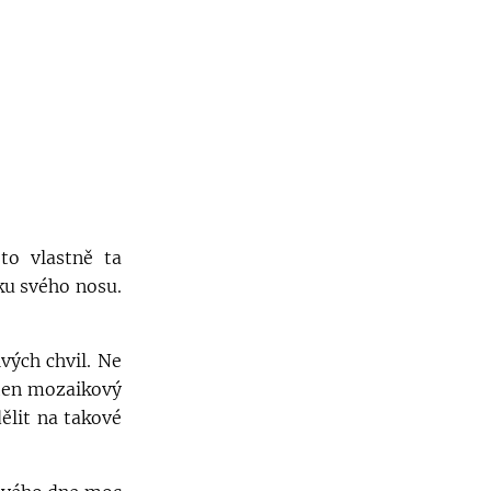
to vlastně ta
ku svého nosu.
vých chvil. Ne
 ten mozaikový
ělit na takové