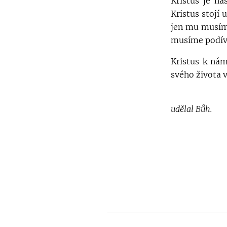
Kristus je n
Kristus stojí 
jen mu musíme
musíme podíva
Kristus k nám
svého života 
Co máme dě
udělal Bůh.