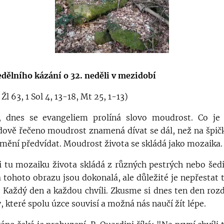
dělního kázání o 32. neděli v mezidobí
Žl 63, 1 Sol 4, 13-18, Mt 25, 1-13)
é, dnes se evangeliem prolíná slovo moudrost. Co je 
ově řečeno moudrost znamená dívat se dál, než na špič
mění předvídat. Moudrost života se skládá jako mozaika.
i tu mozaiku života skládá z různých pestrých nebo šedi
 tohoto obrazu jsou dokonalá, ale důležité je nepřestat
. Každý den a každou chvíli. Zkusme si dnes ten den rozd
, které spolu úzce souvisí a možná nás naučí žít lépe.