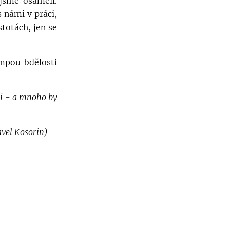
jsme osamělí.
s námi v práci,
totách, jen se
ampou bdělosti
 a mnoho by
avel Kosorin)