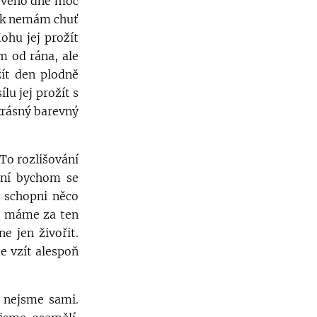
i tvého dne moc
tak nemám chuť
ohu jej prožít
m od rána, ale
žít den plodně
lu jej prožít s
krásný barevný
To rozlišování
ání bychom se
u schopni něco
o máme za ten
e jen živořit.
me vzít alespoň
 nejsme sami.