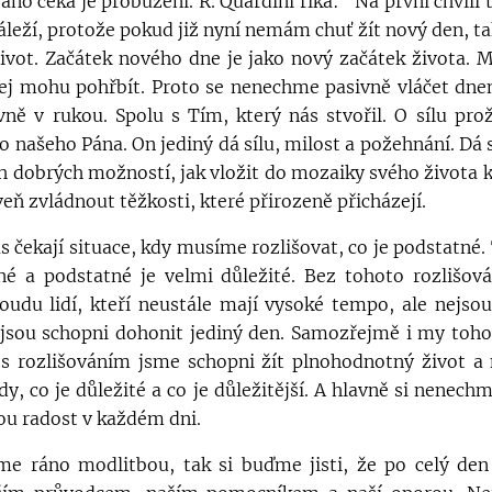
ráno čeká je probuzení. R. Quardini říká: "Na první chvíl
záleží, protože pokud již nyní nemám chuť žít nový den, 
 život. Začátek nového dne je jako nový začátek života. M
ej mohu pohřbít. Proto se nenechme pasivně vláčet dne
ně v rukou. Spolu s Tím, který nás stvořil. O sílu pro
našeho Pána. On jediný dá sílu, milost a požehnání. Dá sí
h dobrých možností, jak vložit do mozaiky svého života 
ň zvládnout těžkosti, které přirozeně přicházejí.
 čekají situace, kdy musíme rozlišovat, co je podstatné. 
né a podstatné je velmi důležité. Bez tohoto rozlišov
roudu lidí, kteří neustále mají vysoké tempo, ale nejso
ejsou schopni dohonit jediný den. Samozřejmě i my toh
 s rozlišováním jsme schopni žít plnohodnotný život a n
y, co je důležité a co je důležitější. A hlavně si nenech
lou radost v každém dni.
me ráno modlitbou, tak si buďme jisti, že po celý den