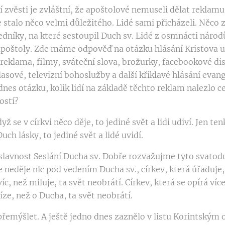
í zvěsti je zvláštní, že apoštolové nemuseli dělat reklamu
e stalo něco velmi důležitého. Lidé sami přicházeli. Něco 
čedníky, na které sestoupil Duch sv. Lidé z osmnácti národ
 apoštoly. Zde máme odpověď na otázku hlásání Kristova u
 reklama, filmy, sváteční slova, brožurky, facebookové di
asové, televizní bohoslužby a další křiklavé hlásání evan
 dnes otázku, kolik lidí na základě těchto reklam nalezlo c
ostí?
yž se v církvi něco děje, to jediné svět a lidi udiví. Jen ten
uch lásky, to jediné svět a lidé uvidí.
slavnost Seslání Ducha sv. Dobře rozvažujme tyto svatodu
se neděje nic pod vedením Ducha sv., církev, která úřaduje
íc, než miluje, ta svět neobrátí. Církev, která se opírá víc
ze, než o Ducha, ta svět neobrátí.
emýšlet. A ještě jedno dnes zaznělo v listu Korintským o