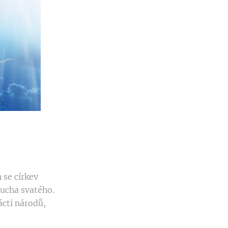
 se církev
Ducha svatého.
ácti národů,