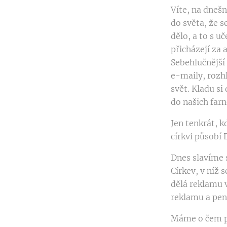
Víte, na dnešn
do světa, že s
dělo, a to s u
přicházejí za
Sebehlučnější
e-maily, rozhl
svět. Kladu si
do našich farn
Jen tenkrát, kd
církvi působí D
Dnes slavíme 
Církev, v níž 
dělá reklamu v
reklamu a pení
Máme o čem př