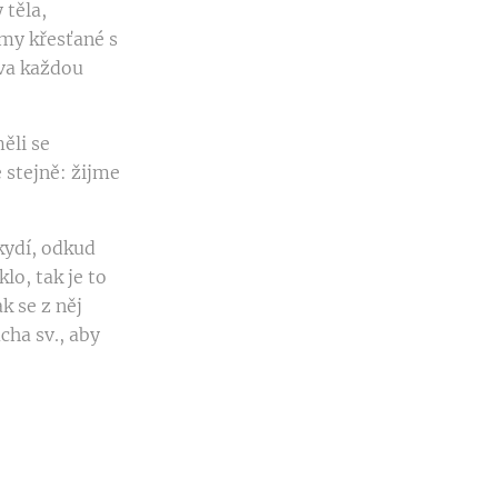
 těla,
 my křesťané s
ova každou
ěli se
e stejně: žijme
kydí, odkud
lo, tak je to
k se z něj
cha sv., aby