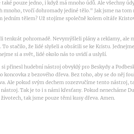
e také pouze jedno, i když má mnoho údů. Ale všechny údy
ich mnoho, tvoří dohromady jediné tělo." Jak jsme na tom
ím jedním tělem? Už stojíme společně kolem oltáře Krist
li tenkrát pohromadě. Nevymýšleli plány a reklamy, ale m
 To stačilo, že lidé slyšeli a obrátili se ke Kristu. Jednejm
ejme si a svět, lidé okolo nás to uvidí a uslyší.
m si přinesl hudební nástroj obvyklý pro Beskydy a Podbes
o koncovka z bezového dřeva. Bez toho, aby se do něj fouk
va. Ale pokud svým dechem rozezvučíme tento nástroj, ta
nástroj. Tak je to i s námi křesťany. Pokud nenecháme Du
h životech, tak jsme pouze těmi kusy dřeva. Amen.