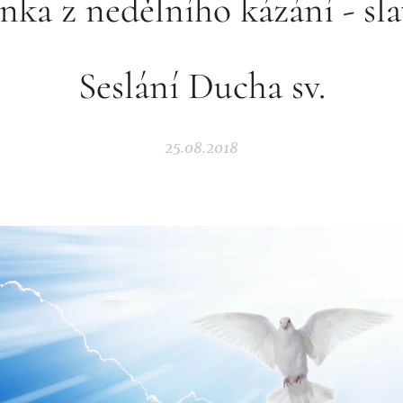
nka z nedělního kázání - sla
Seslání Ducha sv.
25.08.2018