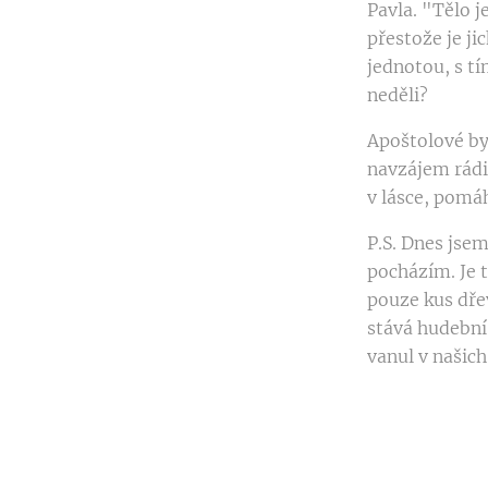
Pavla. "Tělo j
přestože je j
jednotou, s t
neděli?
Apoštolové by
navzájem rádi.
v lásce, pomáh
P.S. Dnes jse
pocházím. Je t
pouze kus dře
stává hudební 
vanul v našic