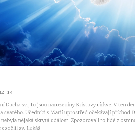
.12-13
ní Ducha sv., to jsou narozeniny Kristovy církve. V ten den
a svatého. Učedníci s Marií uprostřed očekávají příchod 
 nebyla nějaká skrytá událost. Zpozorovali to lidé z osmn
s sdělil sv. Lukáš.