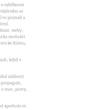
 a vykřikovat
zvláštního se
ů to poznali a
čení.
skuze, weby,
gelia neobrátí
estu ke Kristu,
krát, když v
šní události.
, propaguje,
e o moc, posty,
d apoštola sv.