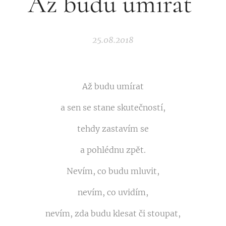
Až budu umírat
25.08.2018
Až budu umírat
a sen se stane skutečností,
tehdy zastavím se
a pohlédnu zpět.
Nevím, co budu mluvit,
nevím, co uvidím,
nevím, zda budu klesat či stoupat,