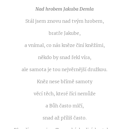
Nad hrobem Jakuba Demla
Stál jsem znovu nad tvým hrobem,
bratře Jakube,
a vnímal, co nás kněze činí kněžími,
někdo by snad řekl víra,
ale samota je tou nejvěrnější družkou.
Kněz nese břímě samoty
věcí těch, které říci nemůže
a Bůh často mlčí,
snad až příliš často.