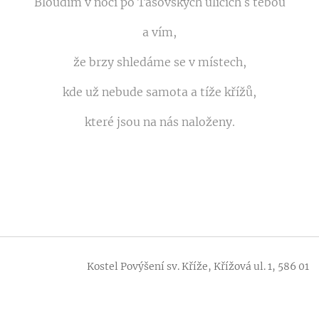
Bloudím v noci po Tasovských ulicích s tebou
a vím,
že brzy shledáme se v místech,
kde už nebude samota a tíže křížů,
které jsou na nás naloženy.
lavě Kostel Povýšení sv. Kříže, Křížová ul. 1, 586 01